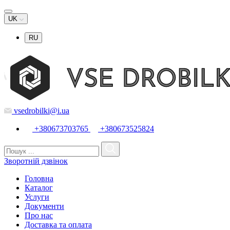
UK
RU
vsedrobilki@i.ua
+380673703765
+380673525824
Зворотній дзвінок
Головна
Каталог
Услуги
Документи
Про нас
Доставка та оплата