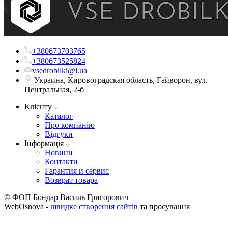
+380673703765
+380673525824
vsedrobilki@i.ua
Украина, Кировоградская область, Гайворон, вул.
Центральная, 2-б
Клієнту
Каталог
Про компанію
Вiдгуки
Iнформацiя
Новини
Контакти
Гарантия и сервис
Возврат товара
© ФОП Бондар Василь Григорович
WebOsnova -
швидке створення сайтів
та просування